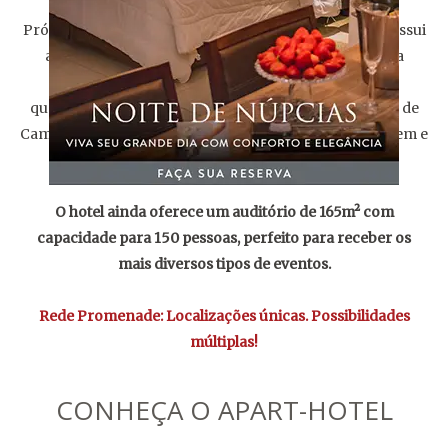
Próximo aos melhores restaurantes e bares, o hotel possui
amplas suítes com minicopa, além de uma completa
infraestrutura para garantir uma hospedagem de
qualidade. No rooftop com vista 360º graus da cidade de
Campos, você vai encontrar saunas com hidromassagem e
uma completa sala de jogos.
O hotel ainda oferece um auditório de 165m² com
capacidade para 150 pessoas, perfeito para receber os
mais diversos tipos de eventos.
Rede Promenade: Localizações únicas. Possibilidades
múltiplas!
CONHEÇA O APART-HOTEL