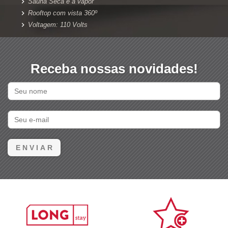
Sauna Seca e a vapor
Rooftop com vista 360º
Voltagem: 110 Volts
Receba nossas novidades!
E N V I A R